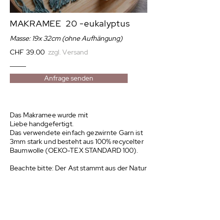
MAKRAMEE 20 -eukalyptus
Masse: 19
x 32cm
(ohne Aufhängung)
CHF 39.00
zzgl. Versand
Anfrage senden
Das Makramee wurde mit
Liebe handgefertigt.
Das verwendete einfach gezwirnte Garn ist
3mm stark und besteht aus 100% recycelter
Baumwolle
(OEKO-TEX STANDARD 100)
.
Beachte bitte: Der Ast stammt aus der Natur
und kann daher Rinde oder ähnliches
verlieren.
Dies stellt keinen Reklamationsgrund dar.
Gerade die natürlichen Materialien geben
dem Wandbehang seinen einzigartigen