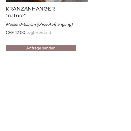
KRANZANHÄNGER
"nature"
Masse: d=6.5 cm (ohne Aufhängung)
CHF 12.00
zzgl. Versand
Anfrage senden
Die kleinen Kränze sind mit Liebe
handgefertigt und eignen sich wunderbar als
Advents- oder Weihnachtsdekoration.
Das verwendete dreifach gezwirnte Garn ist
3mm stark und besteht aus 100% recycelter
Baumwolle (OEKO-TEX STANDARD 100).
Der Holzring, um den es geknüpft ist und
auch die Holzperle bestehen aus
unbehandeltem Buchenholz.
Auf Wunsch kannst du diesen Anhänger auch