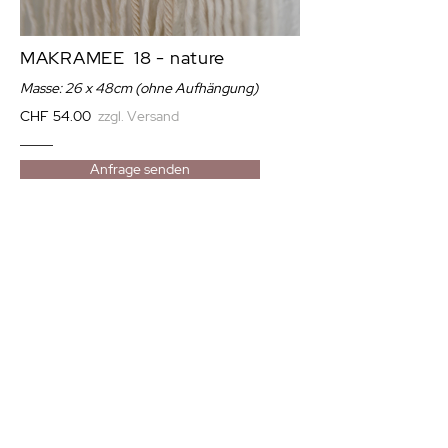
MAKRAMEE 18 - nature
Masse: 26
x 48cm
(ohne Aufhängung)
CHF 54.00
zzgl. Versand
Anfrage senden
Das Makramee wurde mit
Liebe handgefertigt.
Das verwendete einfach gezwirnte Garn ist
3mm stark und besteht aus 100% recycelter
Baumwolle
(OEKO-TEX STANDARD 100)
.
Beachte bitte: Der Ast stammt aus der Natur
und kann daher Rinde oder ähnliches
verlieren.
Dies stellt keinen Reklamationsgrund dar.
Gerade die natürlichen Materialien geben
dem Wandbehang seinen einzigartigen