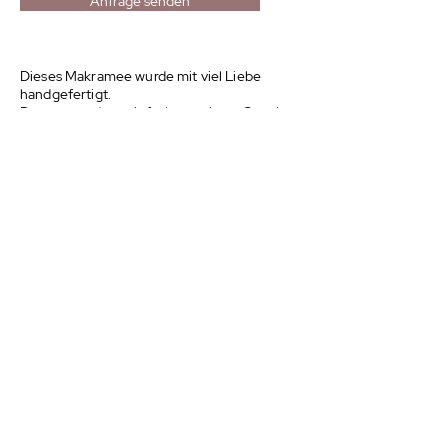
Anfrage senden
Dieses Makramee wurde mit viel Liebe
handgefertigt.
Das verwendete einfach gezwirnte Garn ist
3mm stark und besteht aus 100% recycelter
Baumwolle
(OEKO-TEX STANDARD 100)
.
Beachte bitte: Der Ast stammt aus der Natur
und kann daher Rinde oder ähnliches
verlieren.
Dies stellt keinen Reklamationsgrund dar.
Gerade die natürlichen Materialien geben
dem Wandbehang seinen einzigartigen
Charakter.
NACH OBEN
© 2026 goldfink
MAKRAMEE UND ANDERE
SELIGKEITSDINGE