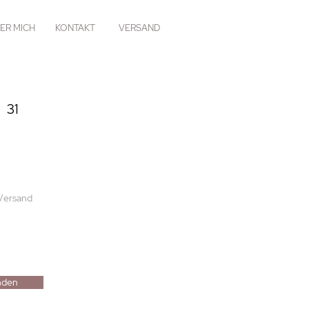
ER MICH
KONTAKT
VERSAND
 31
 Versand
nden