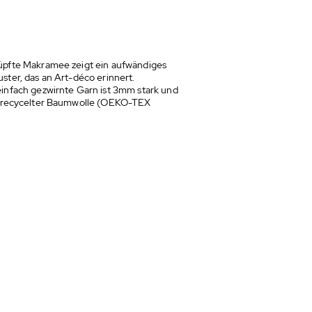
pfte Makramee zeigt ein aufwändiges
ter, das an Art-déco erinnert.
infach gezwirnte Garn ist 3mm stark und
 recycelter Baumwolle
(OEKO-TEX