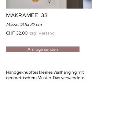
MAKRAMEE 33
Masse: 13.5
x 32 cm
CHF 32.00
zzgl. Versand
Anfrage senden
Handgeknüpftes kleines Wallhanging mit
geometrischem Muster.
Das verwendete
einfach gezwirnte Garn ist 3mm stark und
besteht aus 100% recycelter Baumwolle
(OEKO-TEX STANDARD 100)
.
NACH OBEN
© 2026 goldfink