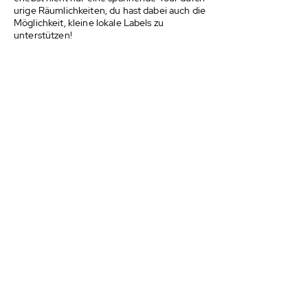
urige Räumlichkeiten, du hast dabei auch die
Möglichkeit, kleine lokale Labels zu
unterstützen!
Samstag 12. und 19. Dezember 2020 - 13:00 -
17:00 Uhr
ATELIER IM SCHAUFENSTER . HAARBAR .
LUZERN
Ich verlege mein Atelier ins Schaufenster der
Haarbar in der Luzerner Neustadt und du
kannst mir live beim Knüpfen zuschauen, ganz
Corona-konform durchs Schaufenster. Du
kannst zuschauen, wie meine gold'Stücke